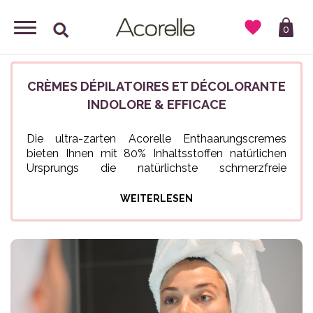

0
CRÈMES DÉPILATOIRES ET DÉCOLORANTE
INDOLORE & EFFICACE
Die ultra-zarten Acorelle Enthaarungscremes
bieten Ihnen mit 80% Inhaltsstoffen natürlichen
Ursprungs die natürlichste schmerzfreie
Haarentfernung, die es auf dem Markt gibt. Sie
wurden speziell für die empfindlichste Haut
WEITERLESEN
entwickelt, enthalten weder Parabene noch
Ammoniak und sind in zwei Größen erhältlich: eine
75ml-Größe für das Gesicht und empfindliche
Bereiche (Oberlippe, Augenbrauen, Achselhöhle
oder Bikinizone) und eine 150ml-Größe für den
Körper (Beine, Bauch, Arme...). Diese natürliche,
beruhigende Formel garantiert Ihnen eine schnelle