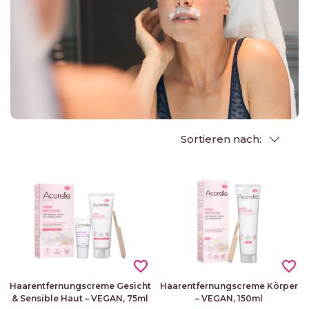
und perfekte Haarentfernung in aller Sicherheit.
Sortieren nach:
favorite_border
favorite_border
Haarentfernungscreme Gesicht
Haarentfernungscreme Körper
& Sensible Haut – VEGAN, 75ml
– VEGAN, 150ml