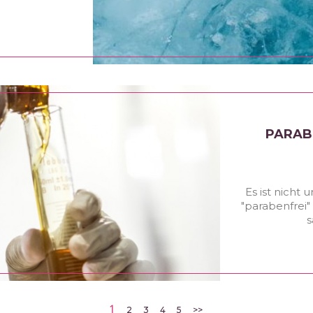
PARAB
Es ist nicht
"parabenfrei"
s
1
2
3
4
5
>>