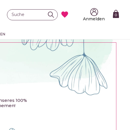

0
Anmelden
TEN
unseres 100%
themen!