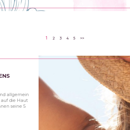
1
2
3
4
5
>>
ENS
ind allgemein
auf die Haut
hnen seine 5