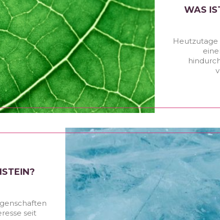
WAS IS
Heutzutage k
eine
hindurch
v
NSTEIN?
Eigenschaften
eresse seit