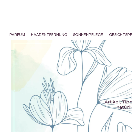
PARFUM
HAARENTFERNUNG
SONNENPFLEGE
GESICHTSP
Artikel, Ti
natürl