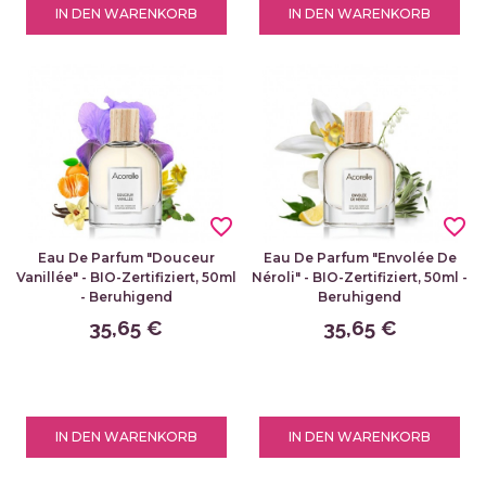
IN DEN WARENKORB
IN DEN WARENKORB
favorite_border
favorite_border
Eau De Parfum "Douceur
Eau De Parfum "Envolée De
Vanillée" - BIO-Zertifiziert, 50ml
Néroli" - BIO-Zertifiziert, 50ml -
- Beruhigend
Beruhigend
35,65 €
35,65 €
IN DEN WARENKORB
IN DEN WARENKORB