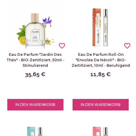
favorite_border
favorite_border
Eau De Parfum "Jardin Des
Eau De Parfum Roll-On
Thés" - BIO-Zertifiziert, 50ml -
"Envolée De Néroli" - BIO-
Stimulierend
Zertifiziert, 10ml - Beruhigend
35,65 €
11,85 €
IN DEN WARENKORB
IN DEN WARENKORB