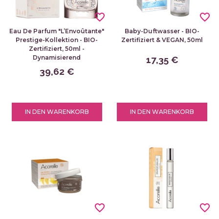
favorite_border
favorite_border
Eau De Parfum "L’Envoûtante"
Baby-Duftwasser - BIO-
Prestige-Kollektion - BIO-
Zertifiziert & VEGAN, 50ml
Zertifiziert, 50ml -
Dynamisierend
17,35 €
39,62 €
IN DEN WARENKORB
IN DEN WARENKORB
favorite_border
favorite_border