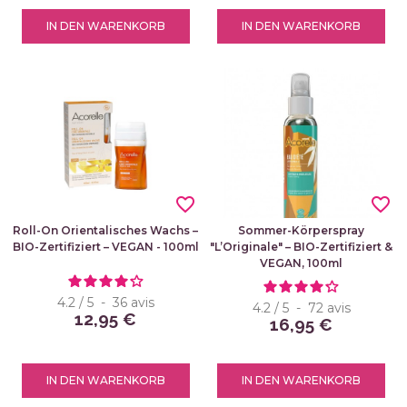
IN DEN WARENKORB
IN DEN WARENKORB
favorite_border
favorite_border
Roll-On Orientalisches Wachs –
Sommer-Körperspray
BIO-Zertifiziert – VEGAN - 100ml
"L’Originale" – BIO-Zertifiziert &
VEGAN, 100ml
4.2
/
5
-
36
avis
4.2
/
5
-
72
avis
12,95 €
16,95 €
IN DEN WARENKORB
IN DEN WARENKORB