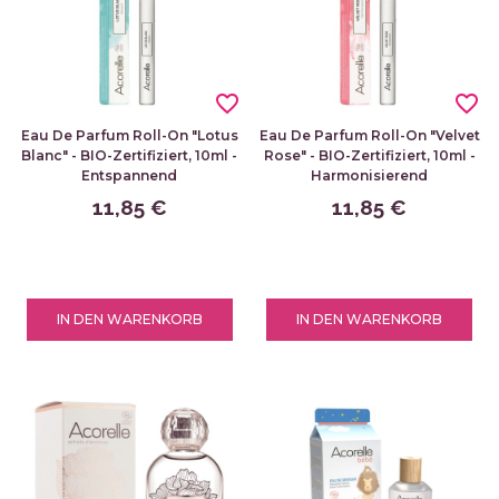
favorite_border
favorite_border
Eau De Parfum Roll-On "Lotus
Eau De Parfum Roll-On "Velvet
Blanc" - BIO-Zertifiziert, 10ml -
Rose" - BIO-Zertifiziert, 10ml -
Entspannend
Harmonisierend
11,85 €
11,85 €
IN DEN WARENKORB
IN DEN WARENKORB