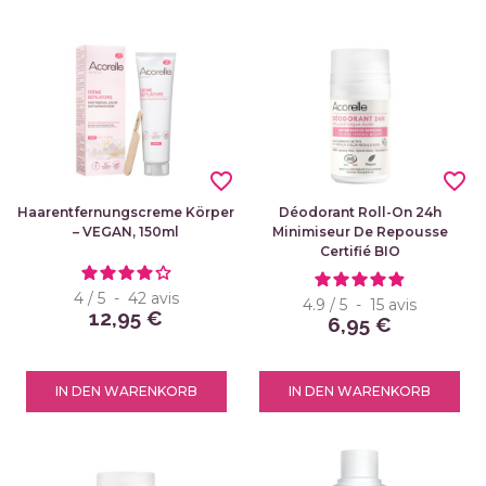
favorite_border
favorite_border
Haarentfernungscreme Körper
Déodorant Roll-On 24h
– VEGAN, 150ml
Minimiseur De Repousse
Certifié BIO
4
/
5
-
42
avis
4.9
/
5
-
15
avis
12,95 €
6,95 €
IN DEN WARENKORB
IN DEN WARENKORB