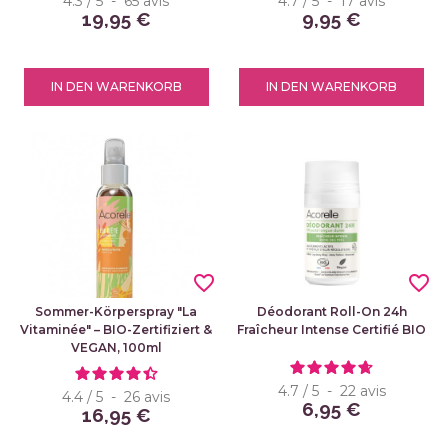
4.3
/
5
-
65
avis
4.7
/
5
-
17
avis
19,95 €
9,95 €
IN DEN WARENKORB
IN DEN WARENKORB
favorite_border
favorite_border
Sommer-Körperspray "La
Déodorant Roll-On 24h
Vitaminée" – BIO-Zertifiziert &
Fraîcheur Intense Certifié BIO
VEGAN, 100ml
4.7
/
5
-
22
avis
4.4
/
5
-
26
avis
6,95 €
16,95 €