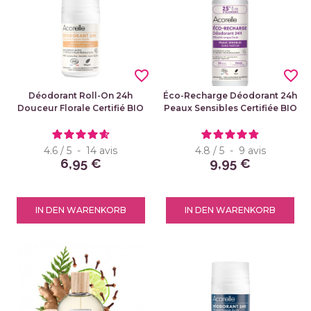
favorite_border
favorite_border
Déodorant Roll-On 24h
Éco-Recharge Déodorant 24h
Douceur Florale Certifié BIO
Peaux Sensibles Certifiée BIO
4.6
/
5
-
14
avis
4.8
/
5
-
9
avis
6,95 €
9,95 €
IN DEN WARENKORB
IN DEN WARENKORB