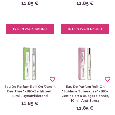
11,85 €
11,85 €
IN DEN WARENKORB
IN DEN WARENKORB
favorite_border
favorite_border
Eau De Parfum Roll-On "Jardin
Eau De Parfum Roll-On
Des Thés" - BIO-Zertifiziert,
"Sublime Tubéreuse" - BIO-
10ml - Dynamisierend
Zertifiziert & Ausgezeichnet,
10ml - Anti-Stress
11,85 €
11,85 €