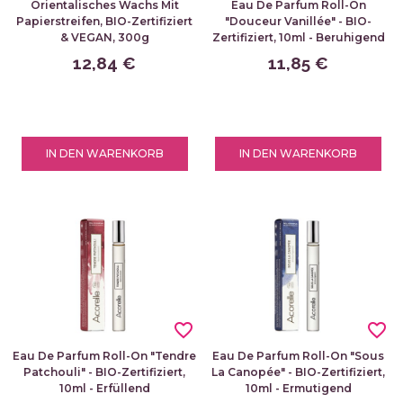
Orientalisches Wachs Mit
Eau De Parfum Roll-On
Papierstreifen, BIO-Zertifiziert
"Douceur Vanillée" - BIO-
& VEGAN, 300g
Zertifiziert, 10ml - Beruhigend
12,84 €
11,85 €
IN DEN WARENKORB
IN DEN WARENKORB
favorite_border
favorite_border
Eau De Parfum Roll-On "Tendre
Eau De Parfum Roll-On "Sous
Patchouli" - BIO-Zertifiziert,
La Canopée" - BIO-Zertifiziert,
10ml - Erfüllend
10ml - Ermutigend