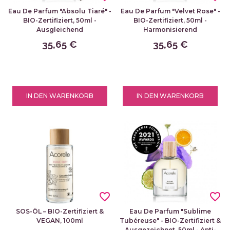
Eau De Parfum "Absolu Tiaré" -
Eau De Parfum "Velvet Rose" -
BIO-Zertifiziert, 50ml -
BIO-Zertifiziert, 50ml -
Ausgleichend
Harmonisierend
35,65 €
35,65 €
IN DEN WARENKORB
IN DEN WARENKORB
favorite_border
favorite_border
SOS-ÖL – BIO-Zertifiziert &
Eau De Parfum "Sublime
VEGAN, 100ml
Tubéreuse" - BIO-Zertifiziert &
Ausgezeichnet, 50ml - Anti-