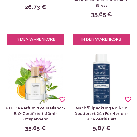
Stress
26,73 €
35,65 €
IN DEN WARENKORB
IN DEN WARENKORB
favorite_border
favorite_border
Eau De Parfum "Lotus Blanc" -
Nachfüllpackung Roll-On
BIO-Zertifiziert, 50ml -
Deodorant 24h Für Herren –
Entspannend
BIO-Zertifiziert
35,65 €
9,87 €