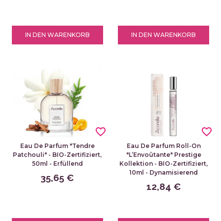
IN DEN WARENKORB
IN DEN WARENKORB
favorite_border
favorite_border
Eau De Parfum "Tendre
Eau De Parfum Roll-On
Patchouli" - BIO-Zertifiziert,
"L’Envoûtante" Prestige
50ml - Erfüllend
Kollektion - BIO-Zertifiziert,
10ml - Dynamisierend
35,65 €
12,84 €