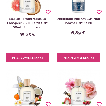
favorite_border
favorite_border
Eau De Parfum "Sous La
Déodorant Roll-On 24h Pour
Canopée" - BIO-Zertifiziert,
Homme Certifié BIO
50ml - Ermutigend
6,89 €
35,65 €
IN DEN WARENKORB
IN DEN WARENKORB
favorite_border
favorite_border