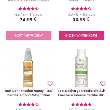
4.5
/
5
-
112
avis
4.3
/
5
-
89
avis
34,95 €
12,95 €
NICHT VERFÜGBAR
IN DEN WARENKORB
favorite_border
favorite_border
Haar-Sonnenschutzspray – BIO-
Éco-Recharge Déodorant 24h
Zertifiziert & VEGAN, 100ml
Fraîcheur Intense Certifié BIO