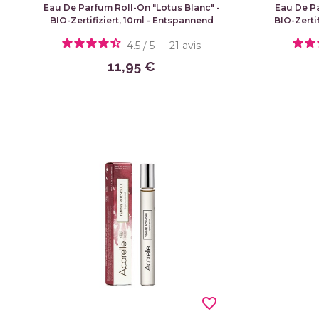
Eau De Parfum Roll-On "Lotus Blanc" -
Eau De Pa
BIO-Zertifiziert, 10ml - Entspannend
BIO-Zerti
4.5
/
5
-
21
avis
11,95 €
favorite_border