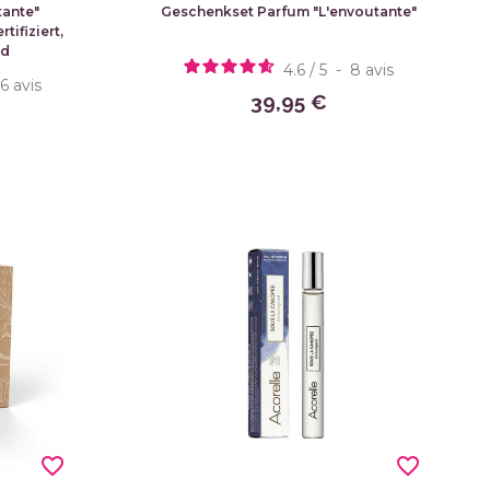
tante"
Geschenkset Parfum "L'envoutante"
tifiziert,
nd
4.6
/
5
-
8
avis
36
avis
39,95 €
favorite_border
favorite_border