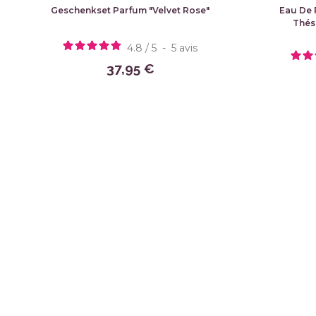
Geschenkset Parfum "Velvet Rose"
Eau De 
Thés"
4.8
/
5
-
5
avis
37,95 €