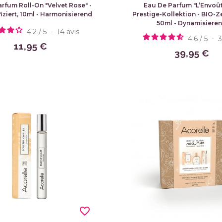
rfum Roll-On "Velvet Rose" -
Eau De Parfum "L’Envoû
fiziert, 10ml - Harmonisierend
Prestige-Kollektion - BIO-Zer
50ml - Dynamisiere
4.2
/
5
-
14
avis
4.6
/
5
-
11,95 €
39,95 €
favorite_border