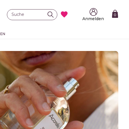

0
Anmelden
TEN