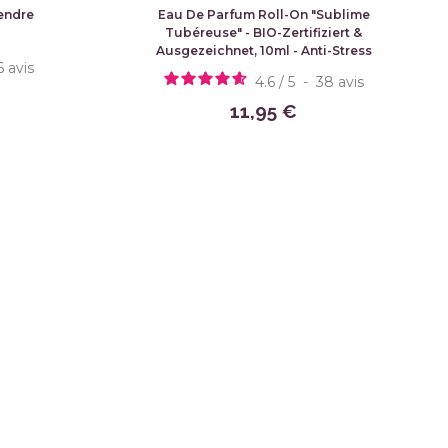
endre
Eau De Parfum Roll-On "Sublime
Tubéreuse" - BIO-Zertifiziert &
Ausgezeichnet, 10ml - Anti-Stress
6
avis
4.6
/
5
-
38
avis
11,95 €