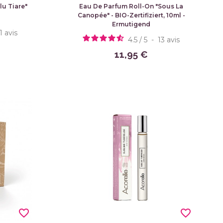
u Tiare"
Eau De Parfum Roll-On "Sous La
Canopée" - BIO-Zertifiziert, 10ml -
Ermutigend
11
avis
4.5
/
5
-
13
avis
11,95 €
favorite_border
favorite_border