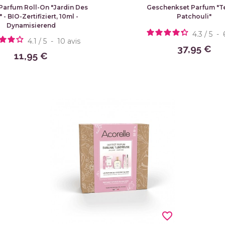
Parfum Roll-On "Jardin Des
Geschenkset Parfum "T
 - BIO-Zertifiziert, 10ml -
Patchouli"
Dynamisierend
4.3
/
5
-
4.1
/
5
-
10
avis
37,95 €
11,95 €
favorite_border