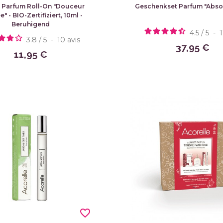
 Parfum Roll-On "Douceur
Geschenkset Parfum "Absol
e" - BIO-Zertifiziert, 10ml -
Beruhigend
4.5
/
5
-
3.8
/
5
-
10
avis
37,95 €
11,95 €
favorite_border