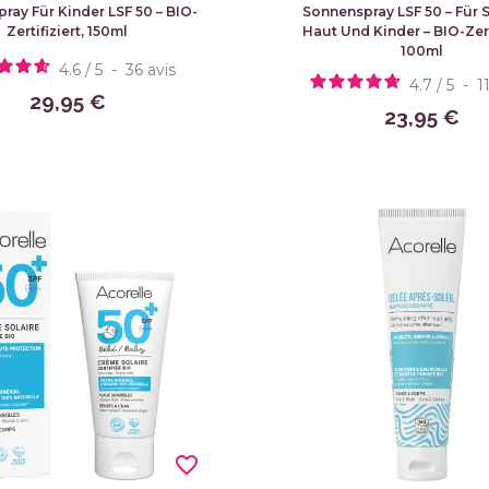
ray Für Kinder LSF 50 – BIO-
Sonnenspray LSF 50 – Für 
Zertifiziert, 150ml
Haut Und Kinder – BIO-Zerti
100ml
4.6
/
5
-
36
avis
4.7
/
5
-
1
29,95 €
23,95 €
favorite_border