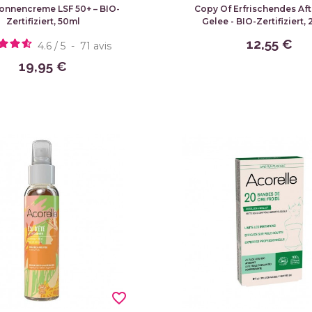
onnencreme LSF 50+ – BIO-
Copy Of Erfrischendes Aft
Zertifiziert, 50ml
Gelee - BIO-Zertifiziert,
12,55 €
4.6
/
5
-
71
avis
19,95 €
favorite_border