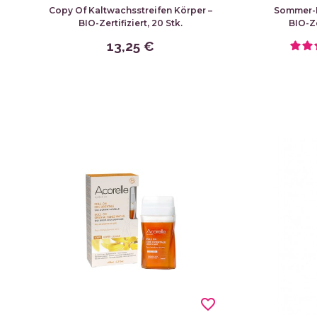
Copy Of Kaltwachsstreifen Körper –
Sommer-K
BIO-Zertifiziert, 20 Stk.
BIO-Ze
13,25 €
favorite_border