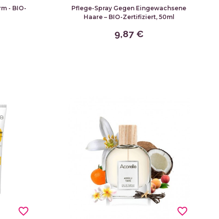
m - BIO-
Pflege-Spray Gegen Eingewachsene
Haare – BIO-Zertifiziert, 50ml
9,87 €
favorite_border
favorite_border