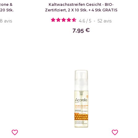
zone &
Kaltwachsstreifen Gesicht - BIO-
 20 Stk.
Zertifiziert, 2 X 10 Stk. + 4 Stk GRATIS
28
avis
4.6
/
5
-
52
avis
7,95 €
favorite_border
favorite_border