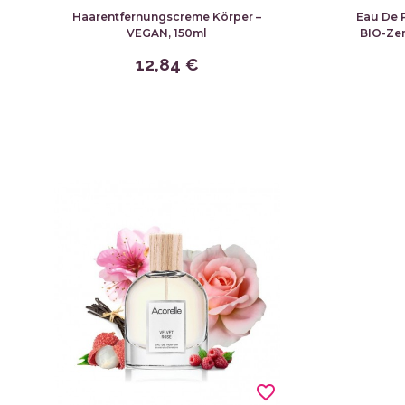
Haarentfernungscreme Körper –
Eau De 
VEGAN, 150ml
BIO-Zer
12,84 €
favorite_border