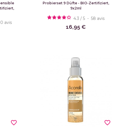
Sensible
Probierset 9 Düfte - BIO-Zertifiziert,
fiziert,
9x2ml
4.3
/
5
-
58
avis
10
avis
16,95 €
favorite_border
favorite_border