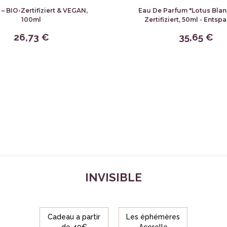
– BIO-Zertifiziert & VEGAN,
Eau De Parfum "Lotus Blanc
100ml
Zertifiziert, 50ml - Ents
26,73 €
35,65 €
INVISIBLE
Cadeau a partir
Les éphémères
de 49€
Acorelle