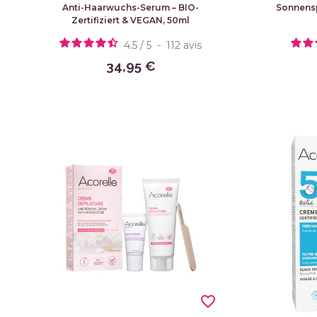
Anti-Haarwuchs-Serum – BIO-
Sonnensp
Zertifiziert & VEGAN, 50ml
4.5
/
5
-
112
avis
34,95 €
favorite_border