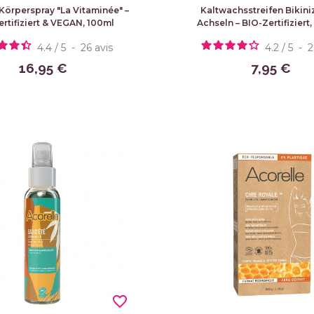
örperspray "La Vitaminée" –
Kaltwachsstreifen Bikini
rtifiziert & VEGAN, 100ml
Achseln – BIO-Zertifiziert,
4.4
/
5
-
26
avis
4.2
/
5
-
16,95 €
7,95 €
favorite_border