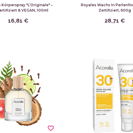
Körperspray "L’Originale" –
Royales Wachs In Perlenfor
rtifiziert & VEGAN, 100ml
Zertifiziert, 600g
16,81 €
28,71 €
favorite_border