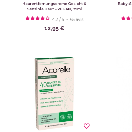
Haarentfernungscreme Gesicht &
Baby-S
Sensible Haut – VEGAN, 75ml
4.2
/
5
-
65
avis
12,95 €
favorite_border