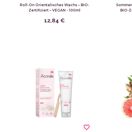
Roll-On Orientalisches Wachs – BIO-
Sommer-
Zertifiziert – VEGAN - 100ml
BIO-Ze
12,84 €
favorite_border