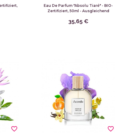
tifiziert,
Eau De Parfum "Absolu Tiaré" - BIO-
Zertifiziert, 50ml - Ausgleichend
35,65 €
favorite_border
favorite_border