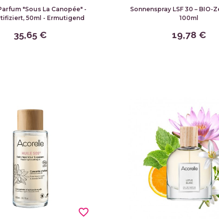
Parfum "Sous La Canopée" -
Sonnenspray LSF 30 – BIO-Zer
tifiziert, 50ml - Ermutigend
100ml
35,65 €
19,78 €
favorite_border