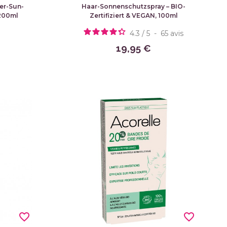
er-Sun-
Haar-Sonnenschutzspray – BIO-
 200ml
Zertifiziert & VEGAN, 100ml
4.3
/
5
-
65
avis
19,95 €
favorite_border
favorite_border