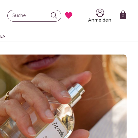

0
Anmelden
TEN