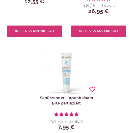
12,55 €
4.8
/
5
-
35
avis
26,95 €
IN DEN WARENKORB
IN DEN WARENKORB
favorite_border
Schützender Lippenbalsam
BIO-Zertifiziert
4.7
/
5
-
22
avis
7,95 €