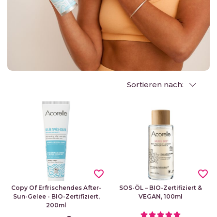
Sortieren nach:
favorite_border
favorite_border
Copy Of Erfrischendes After-
SOS-ÖL – BIO-Zertifiziert &
Sun-Gelee - BIO-Zertifiziert,
VEGAN, 100ml
200ml