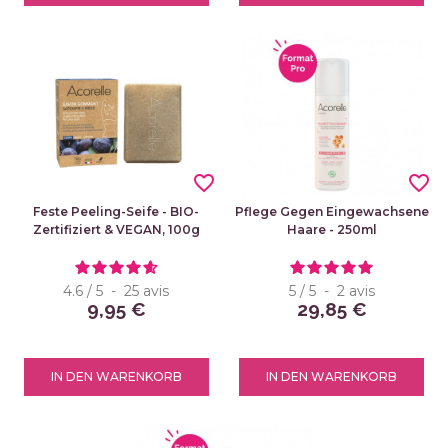
favorite_border
favorite_border
Feste Peeling-Seife - BIO-
Pflege Gegen Eingewachsene
Zertifiziert & VEGAN, 100g
Haare - 250ml
4.6
/
5
-
25
avis
5
/
5
-
2
avis
9,95 €
29,85 €
IN DEN WARENKORB
IN DEN WARENKORB