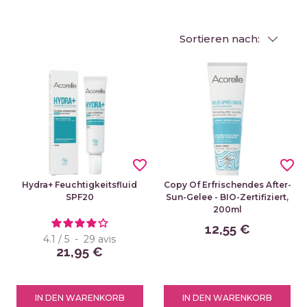
Sortieren nach:
favorite_border
favorite_border
Hydra+ Feuchtigkeitsfluid
Copy Of Erfrischendes After-
SPF20
Sun-Gelee - BIO-Zertifiziert,
200ml
12,55 €
4.1
/
5
-
29
avis
21,95 €
IN DEN WARENKORB
IN DEN WARENKORB