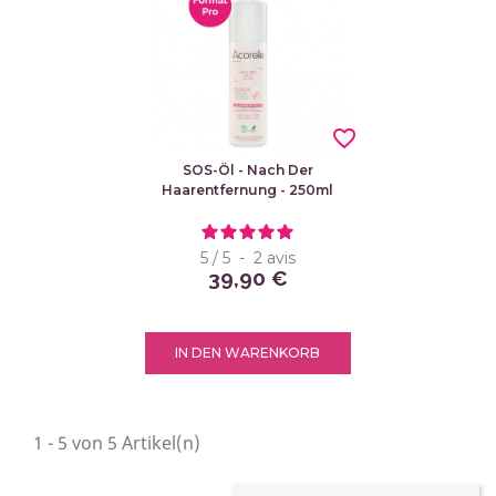
favorite_border
SOS-Öl - Nach Der
Haarentfernung - 250ml
5
/
5
-
2
avis
39,90 €
IN DEN WARENKORB
1 - 5 von 5 Artikel(n)