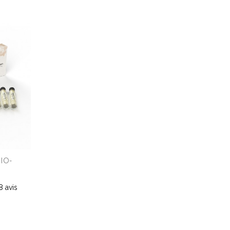
BIO-
58
avis