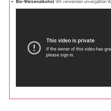
Bio-Weizenalkohol
: Wir verwenden unvergällten We