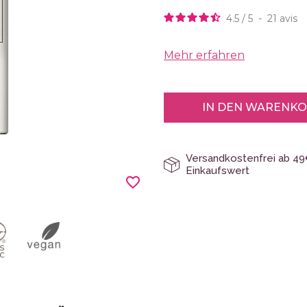
4.5
/
5
-
21
avis
Mehr erfahren
IN DEN WARENK
Versandkostenfrei ab 4
Einkaufswert
favorite_border