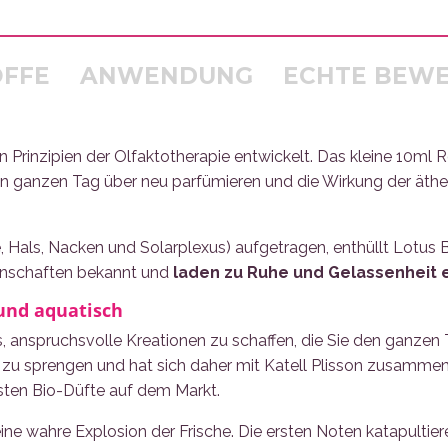
OFFE
ANWENDUNG
ECHTE BEW
Prinzipien der Olfaktotherapie entwickelt. Das kleine 10ml 
 ganzen Tag über neu parfümieren und die Wirkung der äther
e, Hals, Nacken und Solarplexus) aufgetragen, enthüllt Lotu
genschaften bekannt und
laden zu Ruhe und Gelassenheit e
 und aquatisch
es, anspruchsvolle Kreationen zu schaffen, die Sie den ganz
ms zu sprengen und hat sich daher mit Katell Plisson zusamme
sten Bio-Düfte auf dem Markt.
ine wahre Explosion der Frische. Die ersten Noten katapulti