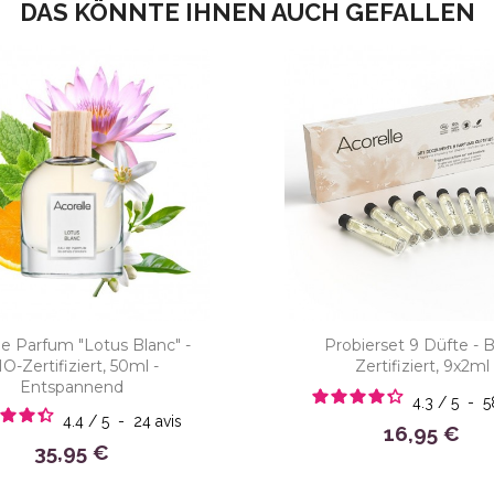
DAS KÖNNTE IHNEN AUCH GEFALLEN
e Parfum "Lotus Blanc" -
Probierset 9 Düfte - 
O-Zertifiziert, 50ml -
Zertifiziert, 9x2ml
Entspannend
4.3
/
5
-
4.4
/
5
-
24
avis
16,95 €
35,95 €