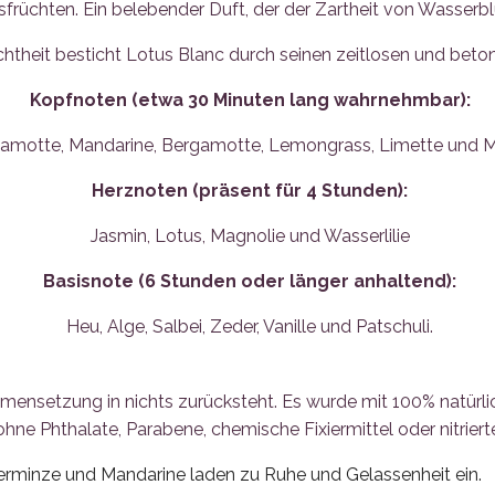
sfrüchten. Ein belebender Duft, der der Zartheit von Wasser
theit besticht Lotus Blanc durch seinen zeitlosen und beton
Kopfnoten (etwa 30 Minuten lang wahrnehmbar):
amotte, Mandarine, Bergamotte, Lemongrass, Limette und M
Herznoten (präsent für 4 Stunden):
Jasmin, Lotus, Magnolie und Wasserlilie
Basisnote (6 Stunden oder länger anhaltend):
Heu, Alge, Salbei, Zeder, Vanille und Patschuli.
nsetzung in nichts zurücksteht. Es wurde mit 100% natürlich
 ohne Phthalate, Parabene, chemische Fixiermittel oder nitrie
erminze und Mandarine laden zu Ruhe und Gelassenheit ein.