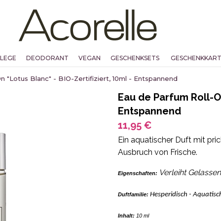
FLEGE
DEODORANT
VEGAN
GESCHENKSETS
GESCHENKKAR
 "Lotus Blanc" - BIO-Zertifiziert, 10ml - Entspannend
Eau de Parfum Roll-On 
Entspannend
11,95 €
Ein aquatischer Duft mit pr
Ausbruch von Frische.
Verleiht Gelasse
Eigenschaften:
Hesperidisch - Aquatisc
Duftfamilie:
Inhalt:
10 ml