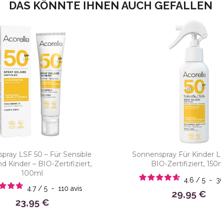
DAS KÖNNTE IHNEN AUCH GEFALLEN
pray LSF 50 – Für Sensible
Sonnenspray Für Kinder L
 Kinder – BIO-Zertifiziert,
BIO-Zertifiziert, 150
100ml
4.6
/
5
-
4.7
/
5
-
110
avis
29,95 €
23,95 €