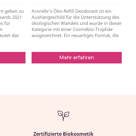
nnt geben zu
Acorelle's Öko-Refill Deodorant ist ein
Awards 2021
Aushängeschild für die Unterstützung des
s für
ökologischen Wandels und wurde in dieser
on
Kategorie mit einer Cosmébio-Trophäe
eutet das
ausgezeichnet. Ein neuartiges Format, die
Mehr erfahren
Zertifizierte Biokosmetik