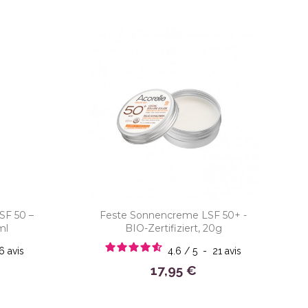
SF 50 –
Feste Sonnencreme LSF 50+ -
ml
BIO-Zertifiziert, 20g
36
avis
4.6
/
5
-
21
avis
17,95 €