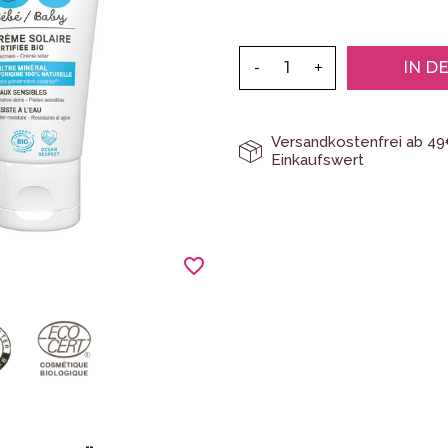
-
+
IN D
Versandkostenfrei ab 4
Einkaufswert
favorite_border