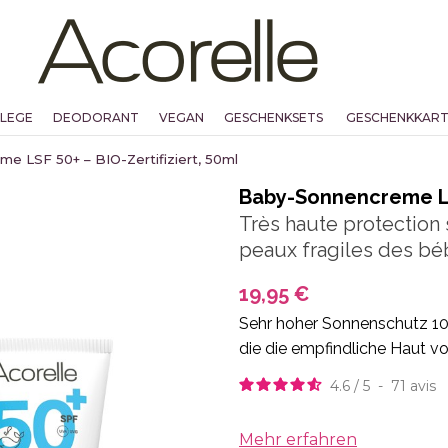
FLEGE
DEODORANT
VEGAN
GESCHENKSETS
GESCHENKKAR
e LSF 50+ – BIO-Zertifiziert, 50ml
Baby-Sonnencreme LSF
Très haute protection
peaux fragiles des bé
19,95 €
Sehr hoher Sonnenschutz 100
die die empfindliche Haut v
4.6
/
5
-
71
avis
Mehr erfahren