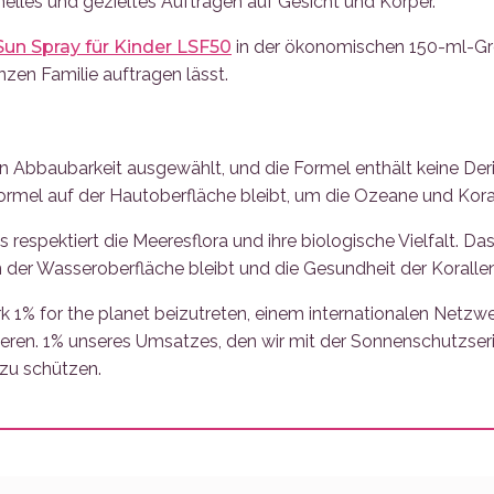
hnelles und gezieltes Auftragen auf Gesicht und Körper.
Sun Spray für Kinder LSF50
in der ökonomischen 150-ml-Gr
nzen Familie auftragen lässt.
hen Abbaubarkeit ausgewählt, und die Formel enthält keine D
 Formel auf der Hautoberfläche bleibt, um die Ozeane und Kora
s respektiert die Meeresflora und ihre biologische Vielfalt. D
 der Wasseroberfläche bleibt und die Gesundheit der Korallen 
k 1% for the planet beizutreten, einem internationalen Net
ieren. 1% unseres Umsatzes, den wir mit der Sonnenschutzserie
zu schützen.