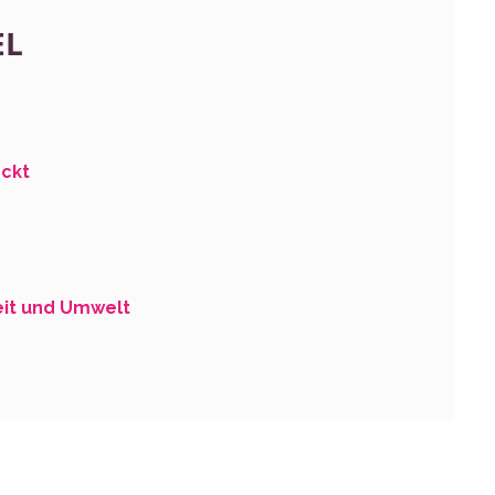
EL
eckt
it und Umwelt