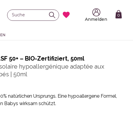

0
Anmelden
TEN
 50+ – BIO-Zertifiziert, 50ml
 solaire hypoallergénique adaptée aux
bés | 50ml
% natürlichen Ursprungs. Eine hypoallergene Formel,
on Babys wirksam schützt.