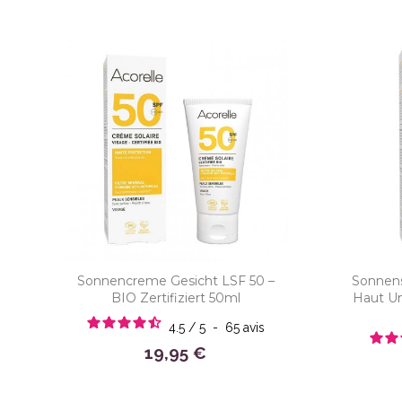
Sonnencreme Gesicht LSF 50 –
Sonnens
BIO Zertifiziert 50ml
Haut Und
4.5
/
5
-
65
avis
19,95 €