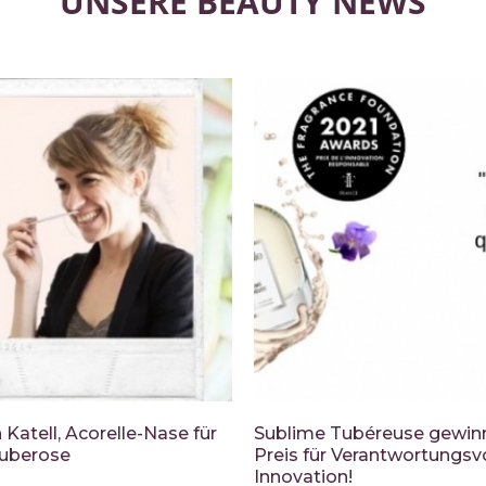
UNSERE BEAUTY NEWS
Katell, Acorelle-Nase für
Sublime Tubéreuse gewin
uberose
Preis für Verantwortungsv
Innovation!