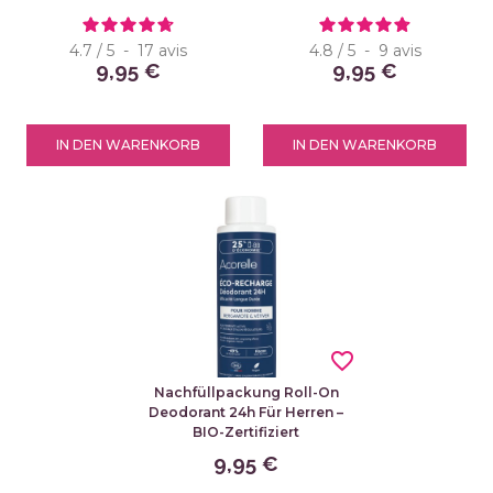
4.7
/
5
-
17
avis
4.8
/
5
-
9
avis
9,95 €
9,95 €
IN DEN WARENKORB
IN DEN WARENKORB
favorite_border
Nachfüllpackung Roll-On
Deodorant 24h Für Herren –
BIO-Zertifiziert
9,95 €