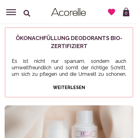

0
ÖKONACHFÜLLUNG DEODORANTS BIO-
ZERTIFIZIERT
Es ist nicht nur sparsam, sondern auch
umweltfreundlich und somit der richtige Schritt,
um sich zu pflegen und die Umwelt zu schonen.
Sparen Sie 25% im Vergleich zum Kauf von zwei
Deodorant-Roll-ons 50ml und füllen Sie Ihr
WEITERLESEN
Deodorant-Roll-on bis zu zweimal nach. Eine
vegane Innovation, die in Frankreich hergestellt
wird und zu 99,9 % natürlichen Ursprungs ist. Sie
ist in der gesamten Palette der Roll-On
Deodorants erhältlich.