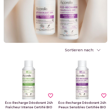
Sortieren nach:
favorite_border
favorite_border
Éco-Recharge Déodorant 24h
Éco-Recharge Déodorant 24h
Fraîcheur Intense Certifié BIO
Peaux Sensibles Certifiée BIO