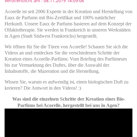
Veröffentlicht am : 08.11.2019 14:09:06
Acorelle ist seit 2006 Experte in der Kreation und Herstellung von
Eaux de Parfums mit Bio-Zertifikat und 100% natürlicher
Herkunft. Unsere Eaux de Parfums basieren auf dem Konzept der
Olfaktotherapie. Sie werden in Frankreich in unseren Werkstätten
in Agen (Stadt Südwest Frankreichs) hergestellt.
Wir öffnen für Sie die Türen von Acorelle! Schauen Sie sich die
Videos an und entdecken Sie die verschiedenen Schritte der
Kreation eines Acorelle-Parfüms: Vom Briefing des Parfümeurs
bis zur Vermarktung des Duftes, über die Auswahl der
Inhaltsstoffe, die Mazeration und die Herstellung.
Wissen Sie, warum es aufwendig ist, einen biologischen Duft zu
kreieren? Die Antwort in den Videos! :)
Was sind die einzelnen Schritte der Kreation eines Bio-
Parfüms bei Acorelle, hergestellt bei uns in Agen?